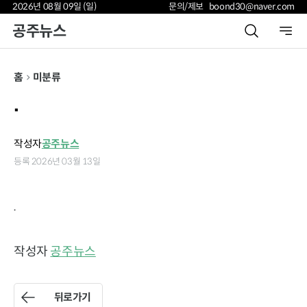
2026년 08월 09일 (일)
문의/제보 boond30@naver.com
공주뉴스
홈
미분류
.
작성자
공주뉴스
등록 2026년 03월 13일
.
작성자
공주뉴스
뒤로가기