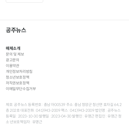
공주뉴스
매체소개
문의 및 제보
광고문의
이용약관
개인정보처리방침
청소년보호정책
저작권보호정책
이메일무단수집거부
제호: 공주뉴스 등록번호 : 충남 아00539 주소: 충남 청양군 청산면 효자길 64, 2
층 202호 대표전화 : 041)943-2009 팩스 : 041)943-2009 법인명 : 공주뉴스
등록일 : 2023-10-30 발행일 : 2023-04-30 발행인 : 유명근 편집인 : 유명근 청
소 년보호책임자 : 유명근