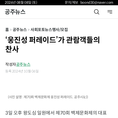
2026년 08월 08일 (토)
문의/제보 boond30@naver.com
공주뉴스
홈
공주뉴스
사회
포토뉴스
행사/모집
‘웅진성 퍼레이드’가 관람객들의
찬사
작성자
공주뉴스
등록 2024년 10월 06일
(사진 설명 : 제70회 백제문화제 웅진성 퍼레이드. 공주시(c))
3일 오후 왕도심 일원에서 제70회 백제문화제의 대표