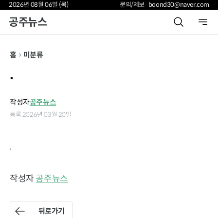
2026년 08월 06일 (목)
문의/제보 boond30@naver.com
공주뉴스
홈
미분류
.
작성자
공주뉴스
등록 2026년 03월 20일
.
작성자
공주뉴스
뒤로가기