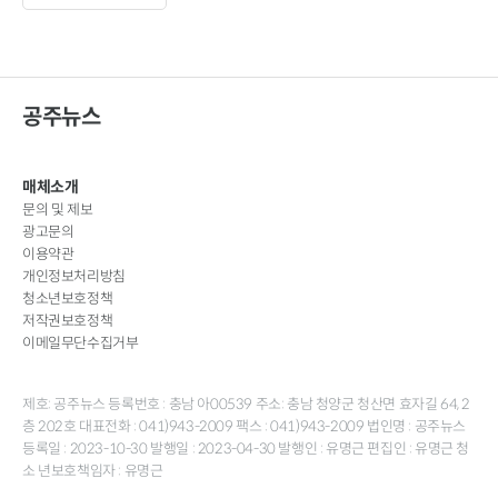
공주뉴스
매체소개
문의 및 제보
광고문의
이용약관
개인정보처리방침
청소년보호정책
저작권보호정책
이메일무단수집거부
제호: 공주뉴스 등록번호 : 충남 아00539 주소: 충남 청양군 청산면 효자길 64, 2
층 202호 대표전화 : 041)943-2009 팩스 : 041)943-2009 법인명 : 공주뉴스
등록일 : 2023-10-30 발행일 : 2023-04-30 발행인 : 유명근 편집인 : 유명근 청
소 년보호책임자 : 유명근