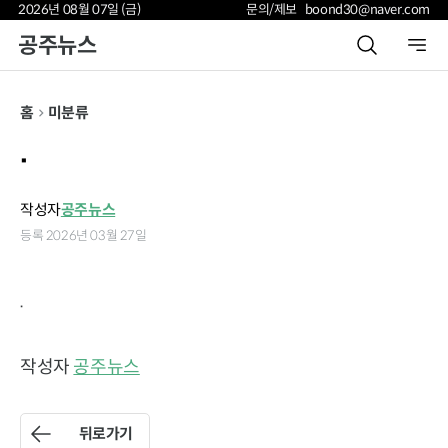
2026년 08월 07일 (금)
문의/제보 boond30@naver.com
공주뉴스
홈
미분류
.
작성자
공주뉴스
등록 2026년 03월 27일
.
작성자
공주뉴스
뒤로가기