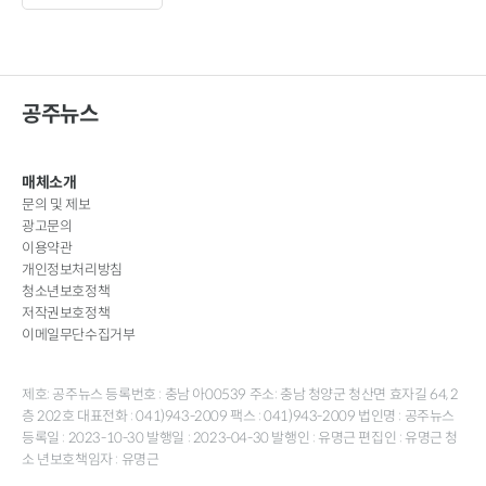
공주뉴스
매체소개
문의 및 제보
광고문의
이용약관
개인정보처리방침
청소년보호정책
저작권보호정책
이메일무단수집거부
제호: 공주뉴스 등록번호 : 충남 아00539 주소: 충남 청양군 청산면 효자길 64, 2
층 202호 대표전화 : 041)943-2009 팩스 : 041)943-2009 법인명 : 공주뉴스
등록일 : 2023-10-30 발행일 : 2023-04-30 발행인 : 유명근 편집인 : 유명근 청
소 년보호책임자 : 유명근