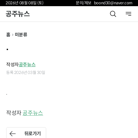
2026년 08월 08일 (토)
문의/제보 boond30@naver.com
공주뉴스
홈
미분류
.
작성자
공주뉴스
등록 2026년 03월 30일
.
작성자
공주뉴스
뒤로가기