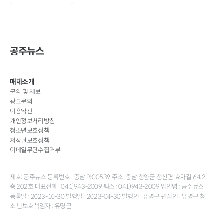
공주뉴스
매체소개
문의 및 제보
광고문의
이용약관
개인정보처리방침
청소년보호정책
저작권보호정책
이메일무단수집거부
제호: 공주뉴스 등록번호 : 충남 아00539 주소: 충남 청양군 청산면 효자길 64, 2
층 202호 대표전화 : 041)943-2009 팩스 : 041)943-2009 법인명 : 공주뉴스
등록일 : 2023-10-30 발행일 : 2023-04-30 발행인 : 유명근 편집인 : 유명근 청
소 년보호책임자 : 유명근