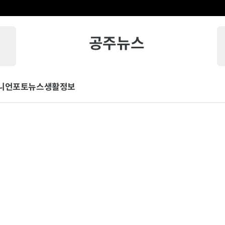
공주뉴스
니언
포토뉴스
생활정보