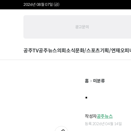
2026년 08월 07일 (금)
광고문의
공주TV
공주뉴스
의회소식
문화/스포츠
기획/연재
오피
홈
미분류
.
작성자
공주뉴스
등록 2026년 04월 14일