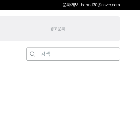
문의/제보 boond30@naver.com
광고문의