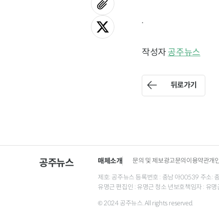
.
작성자
공주뉴스
뒤로가기
매체소개
문의 및 제보
광고문의
이용약관
개
공주뉴스
제호: 공주뉴스 등록번호 : 충남 아00539 주소: 충남 
유명근 편집인 : 유명근 청소 년보호책임자 : 유명
© 2024 공주뉴스. All rights reserved.