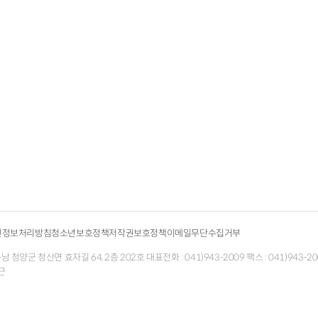
인정보처리방침
청소년보호정책
저작권보호정책
이메일무단수집거부
청양군 청산면 효자길 64, 2층 202호 대표전화 : 041)943-2009 팩스 : 041)943-200
근