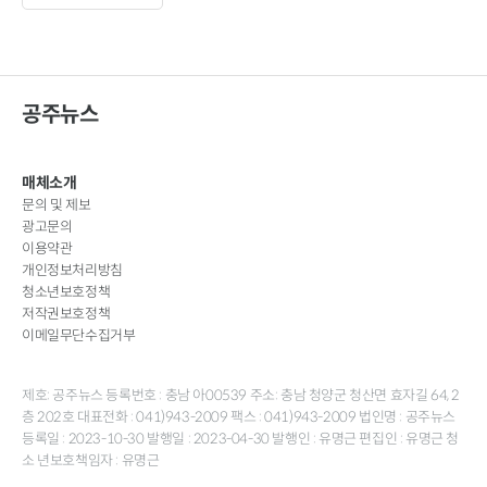
공주뉴스
매체소개
문의 및 제보
광고문의
이용약관
개인정보처리방침
청소년보호정책
저작권보호정책
이메일무단수집거부
제호: 공주뉴스 등록번호 : 충남 아00539 주소: 충남 청양군 청산면 효자길 64, 2
층 202호 대표전화 : 041)943-2009 팩스 : 041)943-2009 법인명 : 공주뉴스
등록일 : 2023-10-30 발행일 : 2023-04-30 발행인 : 유명근 편집인 : 유명근 청
소 년보호책임자 : 유명근