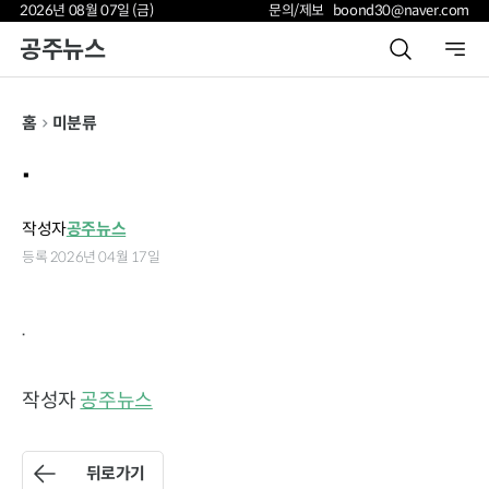
2026년 08월 07일 (금)
문의/제보 boond30@naver.com
공주뉴스
홈
미분류
.
작성자
공주뉴스
등록 2026년 04월 17일
.
작성자
공주뉴스
뒤로가기