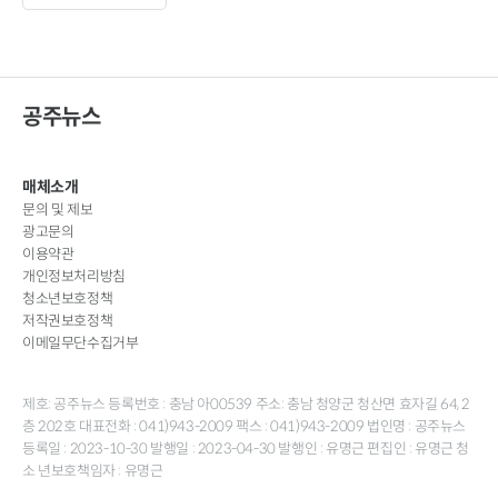
공주뉴스
매체소개
문의 및 제보
광고문의
이용약관
개인정보처리방침
청소년보호정책
저작권보호정책
이메일무단수집거부
제호: 공주뉴스 등록번호 : 충남 아00539 주소: 충남 청양군 청산면 효자길 64, 2
층 202호 대표전화 : 041)943-2009 팩스 : 041)943-2009 법인명 : 공주뉴스
등록일 : 2023-10-30 발행일 : 2023-04-30 발행인 : 유명근 편집인 : 유명근 청
소 년보호책임자 : 유명근