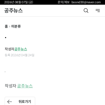
2026년 08월 07일 (금)
문의/제보 boond30@naver.com
공주뉴스
홈
미분류
.
작성자
공주뉴스
등록 2026년 04월 24일
.
작성자
공주뉴스
뒤로가기