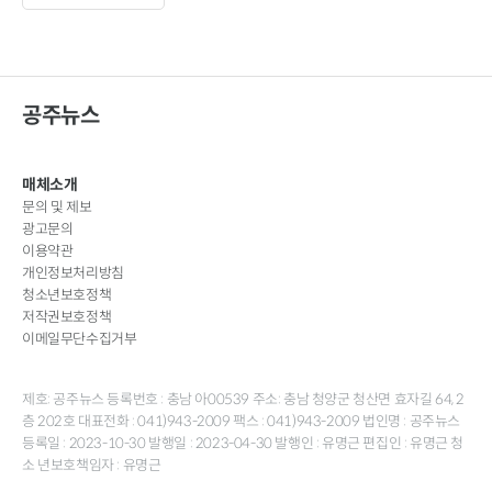
공주뉴스
매체소개
문의 및 제보
광고문의
이용약관
개인정보처리방침
청소년보호정책
저작권보호정책
이메일무단수집거부
제호: 공주뉴스 등록번호 : 충남 아00539 주소: 충남 청양군 청산면 효자길 64, 2
층 202호 대표전화 : 041)943-2009 팩스 : 041)943-2009 법인명 : 공주뉴스
등록일 : 2023-10-30 발행일 : 2023-04-30 발행인 : 유명근 편집인 : 유명근 청
소 년보호책임자 : 유명근