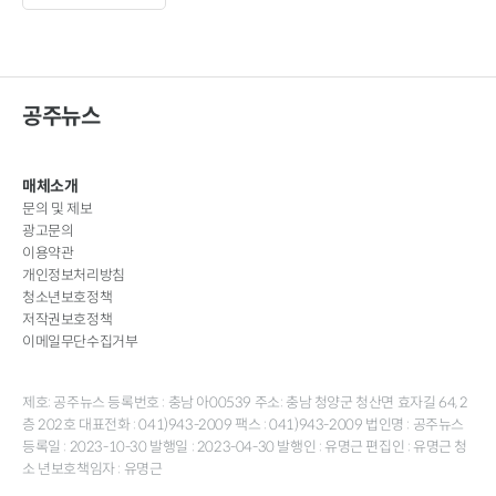
공주뉴스
매체소개
문의 및 제보
광고문의
이용약관
개인정보처리방침
청소년보호정책
저작권보호정책
이메일무단수집거부
제호: 공주뉴스 등록번호 : 충남 아00539 주소: 충남 청양군 청산면 효자길 64, 2
층 202호 대표전화 : 041)943-2009 팩스 : 041)943-2009 법인명 : 공주뉴스
등록일 : 2023-10-30 발행일 : 2023-04-30 발행인 : 유명근 편집인 : 유명근 청
소 년보호책임자 : 유명근