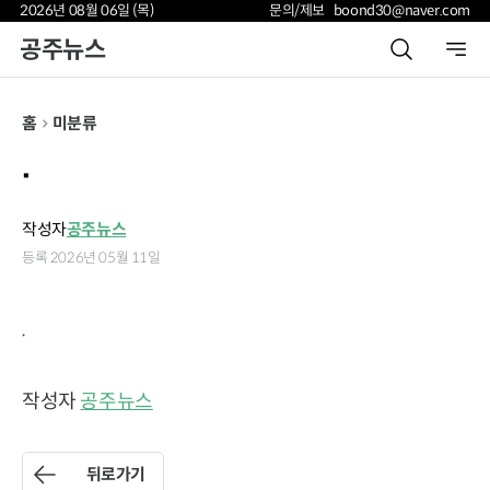
2026년 08월 06일 (목)
문의/제보 boond30@naver.com
공주뉴스
홈
미분류
.
작성자
공주뉴스
등록 2026년 05월 11일
.
작성자
공주뉴스
뒤로가기