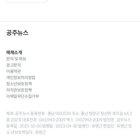
공주뉴스
매체소개
문의 및 제보
광고문의
이용약관
개인정보처리방침
청소년보호정책
저작권보호정책
이메일무단수집거부
제호: 공주뉴스 등록번호 : 충남 아00539 주소: 충남 청양군 청산면 효자길 64, 2
층 202호 대표전화 : 041)943-2009 팩스 : 041)943-2009 법인명 : 공주뉴스
등록일 : 2023-10-30 발행일 : 2023-04-30 발행인 : 유명근 편집인 : 유명근 청
소 년보호책임자 : 유명근