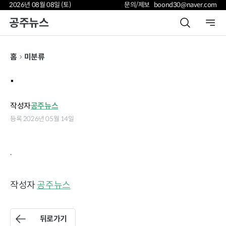
2026년 08월 08일 (토)
문의/제보 boond30@naver.com
공주뉴스
홈
미분류
.
작성자
공주뉴스
등록 2026년 05월 14일
.
작성자
공주뉴스
뒤로가기