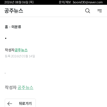
2026년 08월 06일 (목)
문의/제보 boond30@naver.com
공주뉴스
홈
미분류
.
작성자
공주뉴스
등록 2026년 05월 14일
.
작성자
공주뉴스
뒤로가기