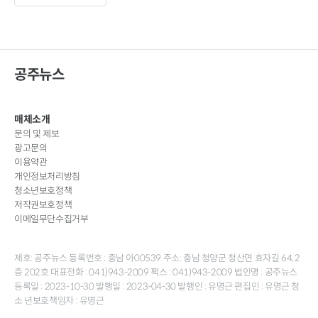
공주뉴스
매체소개
문의 및 제보
광고문의
이용약관
개인정보처리방침
청소년보호정책
저작권보호정책
이메일무단수집거부
제호: 공주뉴스 등록번호 : 충남 아00539 주소: 충남 청양군 청산면 효자길 64, 2
층 202호 대표전화 : 041)943-2009 팩스 : 041)943-2009 법인명 : 공주뉴스
등록일 : 2023-10-30 발행일 : 2023-04-30 발행인 : 유명근 편집인 : 유명근 청
소 년보호책임자 : 유명근