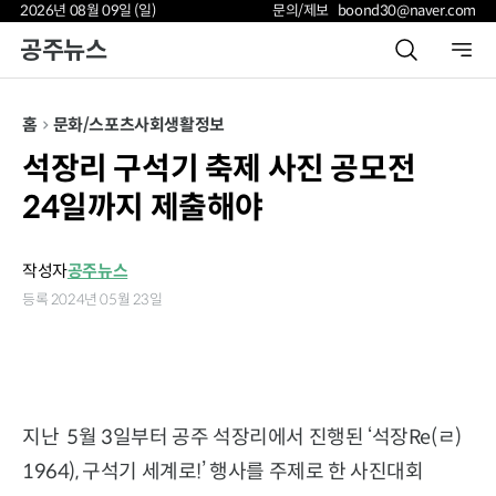
2026년 08월 09일 (일)
문의/제보 boond30@naver.com
공주뉴스
홈
문화/스포츠
사회
생활정보
석장리 구석기 축제 사진 공모전
24일까지 제출해야
작성자
공주뉴스
등록 2024년 05월 23일
지난 5월 3일부터 공주 석장리에서 진행된 ‘석장Re(ㄹ)
1964), 구석기 세계로!’ 행사를 주제로 한 사진대회