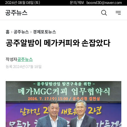
2026년 08월 08일 (토)
문의/제보 boond30@naver.com
공주뉴스
홈
공주뉴스
경제
포토뉴스
공주알밤이 메가커피와 손잡았다
작성자
공주뉴스
등록 2024년 07월 18일