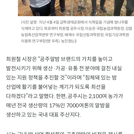
(사진 설명 : 지난 4월 4일 금학생태공원에서 식목일을 기념해 밤나무를
식재하고 있다. 좌로부터 최원철 공주시장, 이승돈 국립농업과학원장, 김철
농림축산검역본부 연구부장, 배재수 국립산림과학원장, 국립기상과학원
이용희 연구부장(맨 우측). 농진청(c))
최원철 시장은 “공주알밤 브랜드의 가치를 높이고
발전시키기 위해 생산·가공·유통 전 분야에 걸친 내실
있는 지원 정책을 추진할 것”이라며 “침체돼 있는 밤
산업에 활기를 불어넣는 계기가 되도록 최선을
다하겠다”라고 말했다. 한편, 공주시는 2,100여 농가가
매년 전국 생산량의 17%인 7000여톤의 알밤을
생산하고 있는 국내 대표 주산지다.