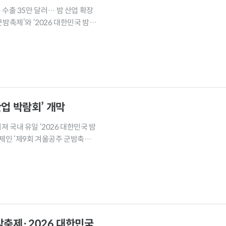
수출 35만 달러… 밤 산업 확장
밤축제’와 ‘2026 대한민국 밤산
업 박람회’ 개막
져 국내 유일 ‘2026 대한민국 밤
제인 ‘제9회 겨울공주 군밤축
군밤축제·2026 대한민국