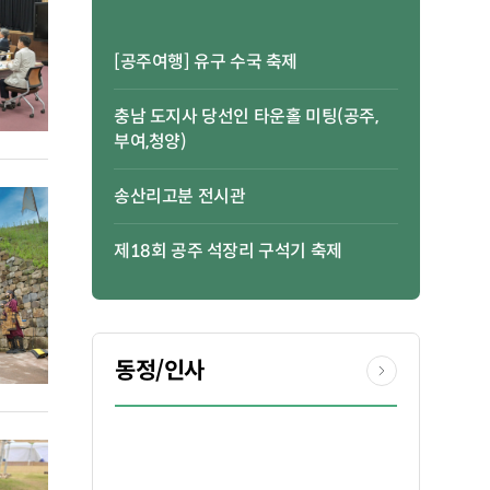
[공주여행] 유구 수국 축제
충남 도지사 당선인 타운홀 미팅(공주,
부여,청양)
송산리고분 전시관
제18회 공주 석장리 구석기 축제
동정/인사