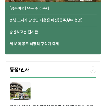
[공주여행] 유구 수국 축제
충남 도지사 당선인 타운홀 미팅(공주,부여,청양)
송산리고분 전시관
제18회 공주 석장리 구석기 축제
동정/인사