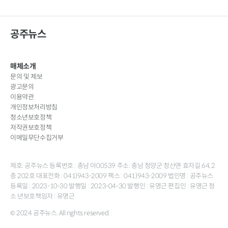
공주뉴스
매체소개
문의 및 제보
광고문의
이용약관
개인정보처리방침
청소년보호정책
저작권보호정책
이메일무단수집거부
제호: 공주뉴스 등록번호 : 충남 아00539 주소: 충남 청양군 청산면 효자길 64, 2
층 202호 대표전화 : 041)943-2009 팩스 : 041)943-2009 법인명 : 공주뉴스
등록일 : 2023-10-30 발행일 : 2023-04-30 발행인 : 유명근 편집인 : 유명근 청
소 년보호책임자 : 유명근
© 2024 공주뉴스. All rights reserved.