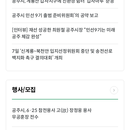
공주시, 계룡산 갑사지구에 친환경 쉼터 ‘갑사마루’ 준공
공주시 민선 9기 출범 준비위원회’의 공약 보고
[인터뷰] 재선 성공한 최원철 공주시장 “민선9기는 미래
공주 체감 완성”
7일 ‘신계룡~북천안 입지선정위원회 중단 및 송전선로
백지화 촉구 결의대회’ 개최
행사/모집
공주시, 6·25 참전용사 고(故) 장정웅 용사
무공훈장 전수