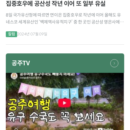
집중호우에 공산성 작년 이어 또 일부 유실
8일 국가유산청에 따르면 연이은 집중호우로 작년에 이어 올해도 유
네스코 세계유산인 ‘백제역사유적지구’ 중 한 곳인 공산성 영은사에서
만하루.연지로 이어지는 탐방로 일부가 유실됐다고 밝혔다. 공주시는
칼럼
2024년 07월 09일
작년 7월 집중호우로 만하루 누각 일대가 물에 잠기고,...
공주TV