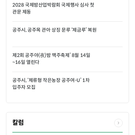
2028 국제밤산업박람회 국제행사 심사 첫
관문 제동
공주시, 공주목 관아 상징 문루 ‘제금루’ 복원
제2회 공주야(夜)밤 맥주축제’ 8월 14일
~16일 열린다
공주시, ‘체류형 작은농장 공주여-U’ 1차
입주자 모집
칼럼