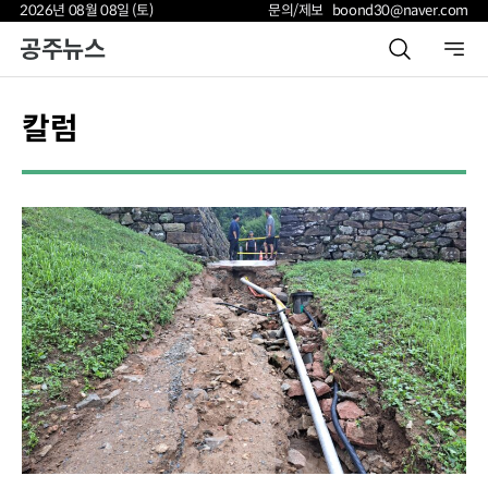
2026년 08월 08일 (토)
문의/제보 boond30@naver.com
공주뉴스
칼럼