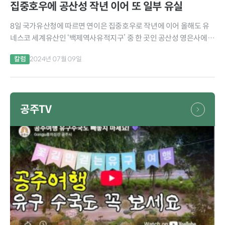
집중호우에 공산성 작년 이어 또 일부 유실
8일 국가유산청에 따르면 연이은 집중호우로 작년에 이어 올해도 유
네스코 세계유산인 ‘백제역사유적지구’ 중 한 곳인 공산성 영은사에서
만하루.연지로 이어지는 탐방로 일부가 유실됐다고 밝혔다. 공주시는
칼럼
2024년 07월 09일
작년 7월 집중호우로 만하루 누각 일대가 물에 잠기고,...
공주TV