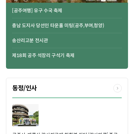
[공주여행] 유구 수국 축제
충남 도지사 당선인 타운홀 미팅(공주,부여,청양)
송산리고분 전시관
제18회 공주 석장리 구석기 축제
동정/인사