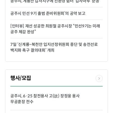
공주시, 계룡산 갑사지구에 친환경 쉼터 ‘갑사마루’ 준공
공주시 민선 9기 출범 준비위원회’의 공약 보고
[인터뷰] 재선 성공한 최원철 공주시장 “민선9기는 미래
공주 체감 완성”
7일 ‘신계룡~북천안 입지선정위원회 중단 및 송전선로
백지화 촉구 결의대회’ 개최
행사/모집
공주시, 6·25 참전용사 고(故) 장정웅 용사
무공훈장 전수