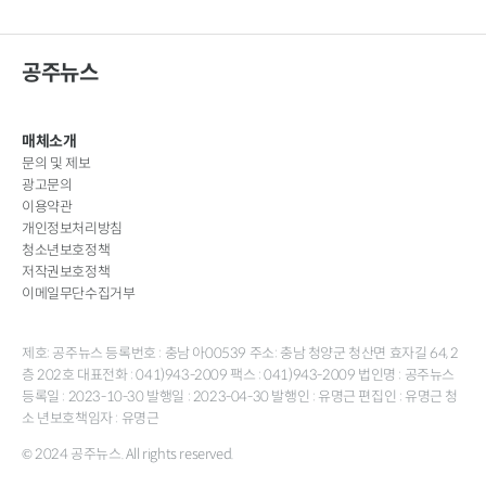
공주뉴스
매체소개
문의 및 제보
광고문의
이용약관
개인정보처리방침
청소년보호정책
저작권보호정책
이메일무단수집거부
제호: 공주뉴스 등록번호 : 충남 아00539 주소: 충남 청양군 청산면 효자길 64, 2
층 202호 대표전화 : 041)943-2009 팩스 : 041)943-2009 법인명 : 공주뉴스
등록일 : 2023-10-30 발행일 : 2023-04-30 발행인 : 유명근 편집인 : 유명근 청
소 년보호책임자 : 유명근
© 2024 공주뉴스. All rights reserved.