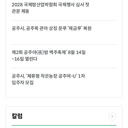
2028 국제밤산업박람회 국제행사 심사 첫
관문 제동
공주시, 공주목 관아 상징 문루 ‘제금루’ 복원
제2회 공주야(夜)밤 맥주축제’ 8월 14일
~16일 열린다
공주시, ‘체류형 작은농장 공주여-U’ 1차
입주자 모집
칼럼