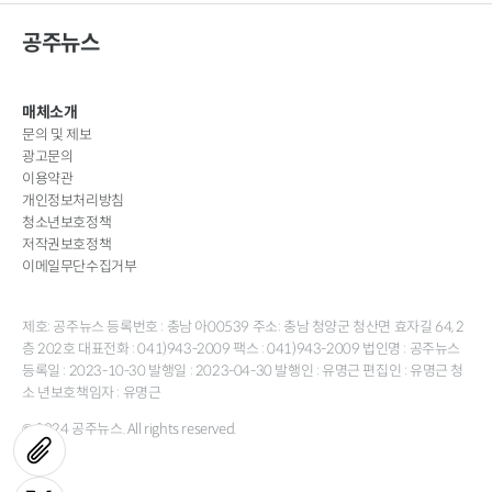
공주뉴스
매체소개
문의 및 제보
광고문의
이용약관
개인정보처리방침
청소년보호정책
저작권보호정책
이메일무단수집거부
제호: 공주뉴스 등록번호 : 충남 아00539 주소: 충남 청양군 청산면 효자길 64, 2
층 202호 대표전화 : 041)943-2009 팩스 : 041)943-2009 법인명 : 공주뉴스
등록일 : 2023-10-30 발행일 : 2023-04-30 발행인 : 유명근 편집인 : 유명근 청
소 년보호책임자 : 유명근
© 2024 공주뉴스. All rights reserved.