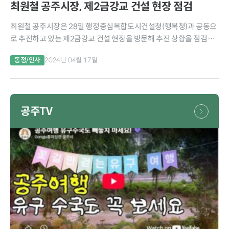
최원철 공주시장, 제2금강교 건설 현장 점검
최원철 공주시장은 28일 행정중심복합도시건설청(행복청)과 공동으
로 추진하고 있는 제2금강교 건설 현장을 방문해 추진 상황을 점검했
다. 최 시장은 이날 김태완 도로과장과 행복청 서종복 광역도로과 사무
동정/인사
2024년 04월 17일
관 등과 함께 현장을 찾아 추진 현황을 살펴보고...
공주TV