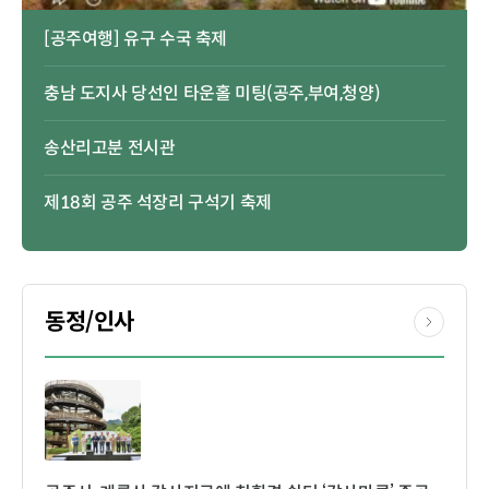
[공주여행] 유구 수국 축제
충남 도지사 당선인 타운홀 미팅(공주,부여,청양)
송산리고분 전시관
제18회 공주 석장리 구석기 축제
동정/인사