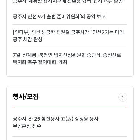
공주시, 계룡산 갑사지구에 친환경 쉼터 ‘갑사마루’ 준공
공주시 민선 9기 출범 준비위원회’의 공약 보고
[인터뷰] 재선 성공한 최원철 공주시장 “민선9기는 미래
공주 체감 완성”
7일 ‘신계룡~북천안 입지선정위원회 중단 및 송전선로
백지화 촉구 결의대회’ 개최
행사/모집
공주시, 6·25 참전용사 고(故) 장정웅 용사
무공훈장 전수