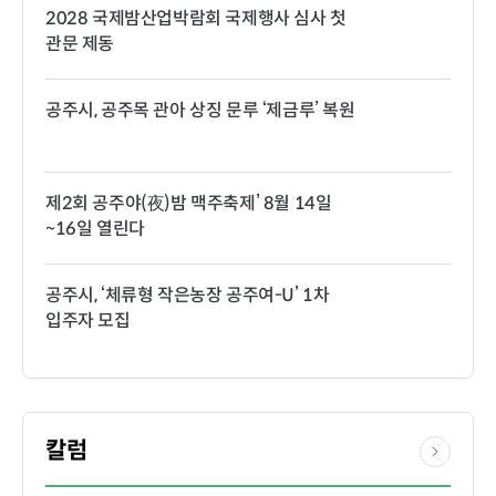
2028 국제밤산업박람회 국제행사 심사 첫
관문 제동
공주시, 공주목 관아 상징 문루 ‘제금루’ 복원
제2회 공주야(夜)밤 맥주축제’ 8월 14일
~16일 열린다
공주시, ‘체류형 작은농장 공주여-U’ 1차
입주자 모집
칼럼