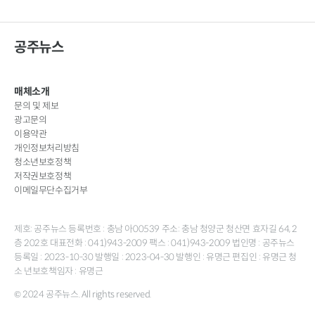
공주뉴스
매체소개
문의 및 제보
광고문의
이용약관
개인정보처리방침
청소년보호정책
저작권보호정책
이메일무단수집거부
제호: 공주뉴스 등록번호 : 충남 아00539 주소: 충남 청양군 청산면 효자길 64, 2
층 202호 대표전화 : 041)943-2009 팩스 : 041)943-2009 법인명 : 공주뉴스
등록일 : 2023-10-30 발행일 : 2023-04-30 발행인 : 유명근 편집인 : 유명근 청
소 년보호책임자 : 유명근
© 2024 공주뉴스. All rights reserved.