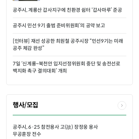
공주시, 계룡산 갑사지구에 친환경 쉼터 ‘갑사마루’ 준공
공주시 민선 9기 출범 준비위원회’의 공약 보고
[인터뷰] 재선 성공한 최원철 공주시장 “민선9기는 미래
공주 체감 완성”
7일 ‘신계룡~북천안 입지선정위원회 중단 및 송전선로
백지화 촉구 결의대회’ 개최
행사/모집
공주시, 6·25 참전용사 고(故) 장정웅 용사
무공훈장 전수