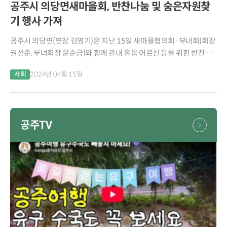
공주시 의당면새마을회, 반찬나눔 및 숨은자원찾
기 행사 가져
공주시 의당면(면장 김영기)은 지난 15일 새마을협의회·부녀회(회장
권선준, 부녀회장 윤순금)와 함께 관내 홀몸 어르신 등을 위한 반찬 나
눔행사를 가졌다고 밝혔다. 새마을 회원들은 이날 환절기 건강관리가
사회
2024년 04월 15일
취약한 어르신들을 위해 정성껏 반찬을 만들어...
공주TV