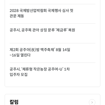
2028 국제밤산업박람회 국제행사 심사 첫
관문 제동
공주시, 공주목 관아 상징 문루 ‘제금루’ 복원
제2회 공주야(夜)밤 맥주축제’ 8월 14일
~16일 열린다
공주시, ‘체류형 작은농장 공주여-U’ 1차
입주자 모집
칼럼