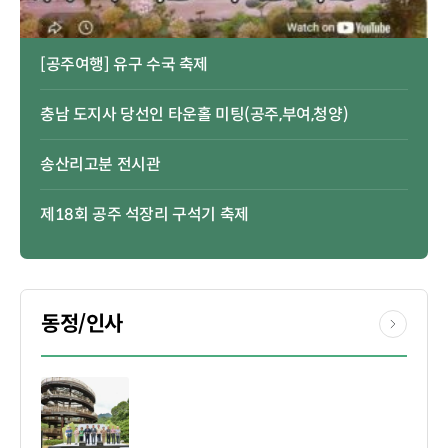
[공주여행] 유구 수국 축제
충남 도지사 당선인 타운홀 미팅(공주,부여,청양)
송산리고분 전시관
제18회 공주 석장리 구석기 축제
동정/인사