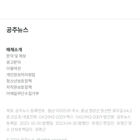
공주뉴스
매체소개
문의 및 제보
광고문의
이용약관
개인정보처리방침
청소년보호정책
저작권보호정책
이메일무단수집거부
제호: 공주뉴스 등록번호 : 충남 아00539 주소: 충남 청양군 청산면 효자길 64, 2
층 202호 대표전화 : 041)943-2009 팩스 : 041)943-2009 법인명 : 공주뉴스
등록일 : 2023-10-30 발행일 : 2023-04-30 발행인 : 유명근 편집인 : 유명근 청
소 년보호책임자 : 유명근
© 2024 공주뉴스. All rights reserved.