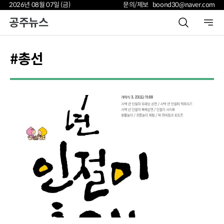
2026년 08월 07일 (금)
문의/제보 boond30@naver.com
공주뉴스
#총선