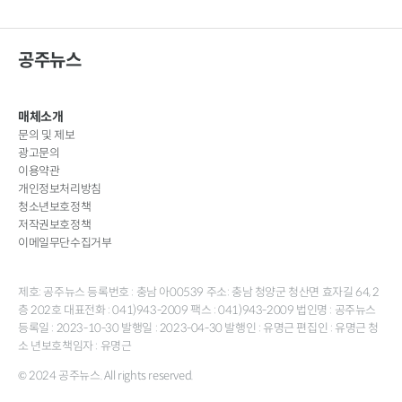
공주뉴스
매체소개
문의 및 제보
광고문의
이용약관
개인정보처리방침
청소년보호정책
저작권보호정책
이메일무단수집거부
제호: 공주뉴스 등록번호 : 충남 아00539 주소: 충남 청양군 청산면 효자길 64, 2
층 202호 대표전화 : 041)943-2009 팩스 : 041)943-2009 법인명 : 공주뉴스
등록일 : 2023-10-30 발행일 : 2023-04-30 발행인 : 유명근 편집인 : 유명근 청
소 년보호책임자 : 유명근
© 2024 공주뉴스. All rights reserved.