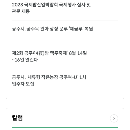
2028 국제밤산업박람회 국제행사 심사 첫
관문 제동
공주시, 공주목 관아 상징 문루 ‘제금루’ 복원
제2회 공주야(夜)밤 맥주축제’ 8월 14일
~16일 열린다
공주시, ‘체류형 작은농장 공주여-U’ 1차
입주자 모집
칼럼