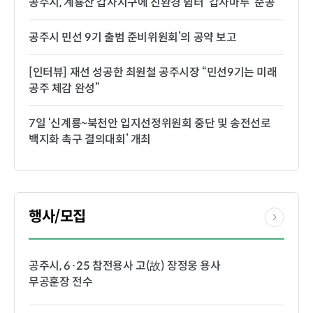
공주시, 계룡산 갑사지구에 친환경 쉼터 ‘갑사마루’ 준공
공주시 민선 9기 출범 준비위원회’의 공약 보고
[인터뷰] 재선 성공한 최원철 공주시장 “민선9기는 미래
공주 체감 완성”
7일 ‘신계룡~북천안 입지선정위원회 중단 및 송전선로
백지화 촉구 결의대회’ 개최
행사/모집
공주시, 6·25 참전용사 고(故) 장정웅 용사
무공훈장 전수