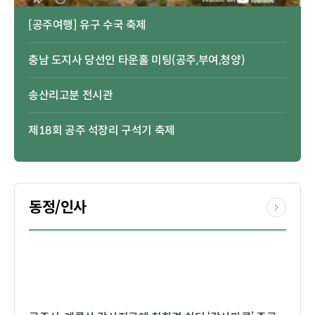
[공주여행] 유구 수국 축제
충남 도지사 당선인 타운홀 미팅(공주,부여,청양)
송산리고분 전시관
제18회 공주 석장리 구석기 축제
동정/인사