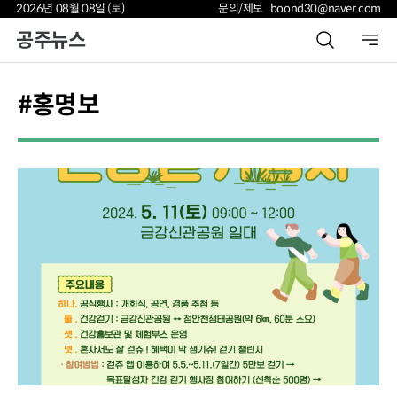
2026년 08월 08일 (토)
문의/제보 boond30@naver.com
공주뉴스
#홍명보