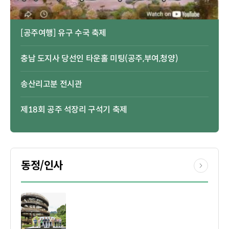
[공주여행] 유구 수국 축제
충남 도지사 당선인 타운홀 미팅(공주,부여,청양)
송산리고분 전시관
제18회 공주 석장리 구석기 축제
동정/인사