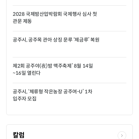
2028 국제밤산업박람회 국제행사 심사 첫
관문 제동
공주시, 공주목 관아 상징 문루 ‘제금루’ 복원
제2회 공주야(夜)밤 맥주축제’ 8월 14일
~16일 열린다
공주시, ‘체류형 작은농장 공주여-U’ 1차
입주자 모집
칼럼