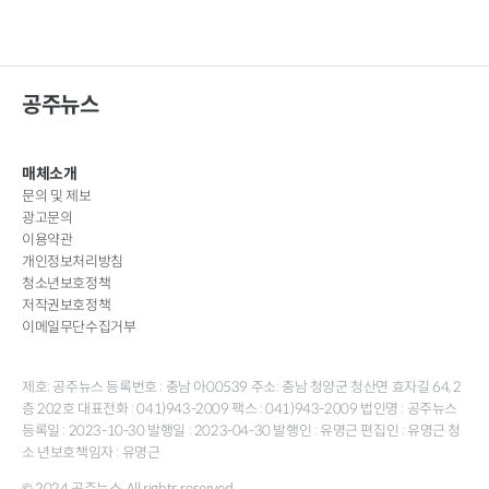
공주뉴스
매체소개
문의 및 제보
광고문의
이용약관
개인정보처리방침
청소년보호정책
저작권보호정책
이메일무단수집거부
제호: 공주뉴스 등록번호 : 충남 아00539 주소: 충남 청양군 청산면 효자길 64, 2
층 202호 대표전화 : 041)943-2009 팩스 : 041)943-2009 법인명 : 공주뉴스
등록일 : 2023-10-30 발행일 : 2023-04-30 발행인 : 유명근 편집인 : 유명근 청
소 년보호책임자 : 유명근
© 2024 공주뉴스. All rights reserved.