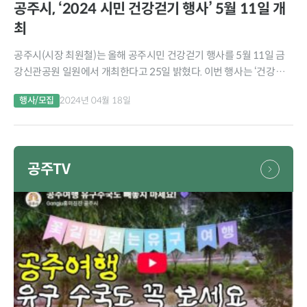
공주시, ‘2024 시민 건강걷기 행사’ 5월 11일 개
최
공주시(시장 최원철)는 올해 공주시민 건강걷기 행사를 5월 11일 금
강신관공원 일원에서 개최한다고 25일 밝혔다. 이번 행사는 ‘건강한
발걸음, 치매극복 한걸음’이라는 주제로 올바른 걷기 생활 실천과 건강
행사/모집
2024년 04월 18일
관련 정보 제공, 치매에 대한...
공주TV