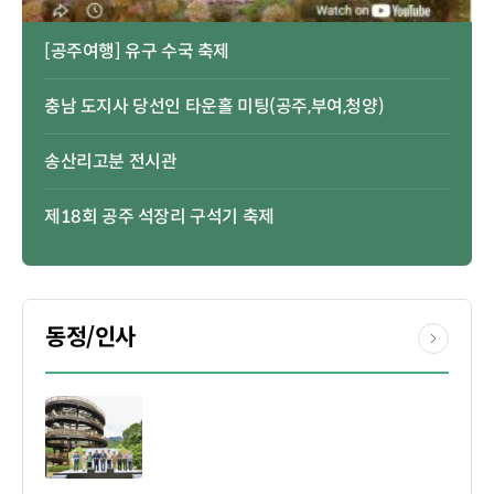
[공주여행] 유구 수국 축제
충남 도지사 당선인 타운홀 미팅(공주,부여,청양)
송산리고분 전시관
제18회 공주 석장리 구석기 축제
동정/인사