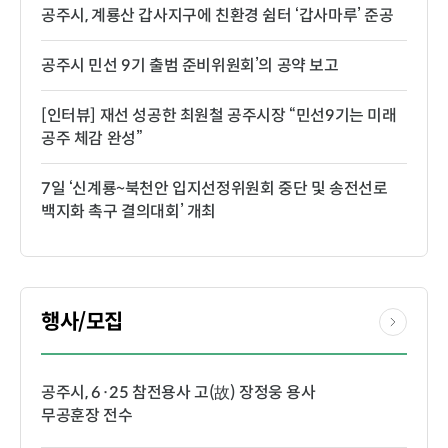
공주시, 계룡산 갑사지구에 친환경 쉼터 ‘갑사마루’ 준공
공주시 민선 9기 출범 준비위원회’의 공약 보고
[인터뷰] 재선 성공한 최원철 공주시장 “민선9기는 미래
공주 체감 완성”
7일 ‘신계룡~북천안 입지선정위원회 중단 및 송전선로
백지화 촉구 결의대회’ 개최
행사/모집
공주시, 6·25 참전용사 고(故) 장정웅 용사
무공훈장 전수