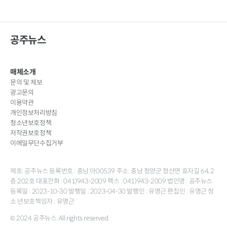
공주뉴스
매체소개
문의 및 제보
광고문의
이용약관
개인정보처리방침
청소년보호정책
저작권보호정책
이메일무단수집거부
제호: 공주뉴스 등록번호 : 충남 아00539 주소: 충남 청양군 청산면 효자길 64, 2
층 202호 대표전화 : 041)943-2009 팩스 : 041)943-2009 법인명 : 공주뉴스
등록일 : 2023-10-30 발행일 : 2023-04-30 발행인 : 유명근 편집인 : 유명근 청
소 년보호책임자 : 유명근
© 2024 공주뉴스. All rights reserved.