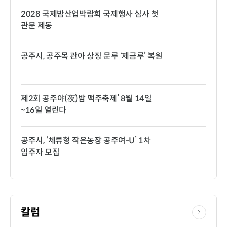
2028 국제밤산업박람회 국제행사 심사 첫
관문 제동
공주시, 공주목 관아 상징 문루 ‘제금루’ 복원
제2회 공주야(夜)밤 맥주축제’ 8월 14일
~16일 열린다
공주시, ‘체류형 작은농장 공주여-U’ 1차
입주자 모집
칼럼